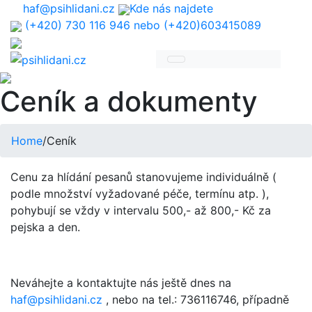
haf@psihlidani.cz
Kde nás najdete
(+420) 730 116 946 nebo (+420)603415089
Ceník a dokumenty
Home
/
Ceník
Cenu za hlídání pesanů stanovujeme individuálně (
podle množství vyžadované péče, termínu atp. ),
pohybují se vždy v intervalu 500,- až 800,- Kč za
pejska a den.
Neváhejte a kontaktujte nás ještě dnes na
haf@psihlidani.cz
, nebo na tel.: 736116746, případně